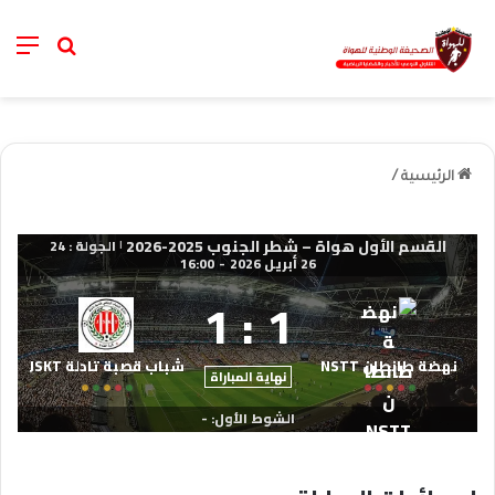
nu
خانة الب
الرئيسية
/
القسم الأول هواة – شطر الجنوب 2025-2026
الجولة : 24
|
26 أبريل 2026
-
16:00
1
:
1
نهضة طانطان NSTT
شباب قصبة تادلة JSKT
نهاية المباراة
الشوط الأول: -