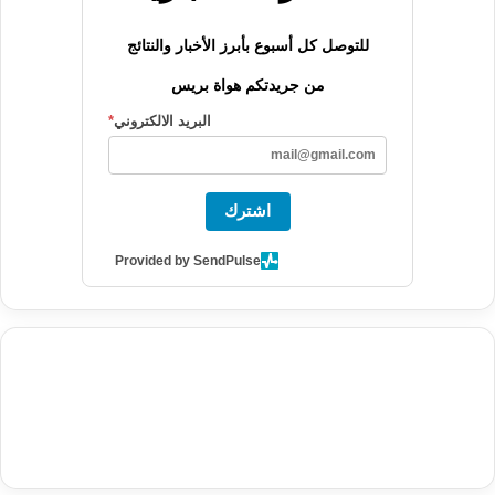
للتوصل كل أسبوع بأبرز الأخبار والنتائج
من جريدتكم هواة بريس
البريد الالكتروني
*
اشترك
Provided by SendPulse
agence de communication digitale au Maroc
services marketing
digital
stratégie SEO et optimisation web
actualité economique
btp Maroc
actualité btp maroc
maroc
آخر أخبار الرياضة
تحليل مباريات
كرة القدم
أخبار الهواة
نتائج مباريات الهواة
seo
buy iptv
iptv subscription
specialist
trend news
best iptv
agence marketing presse