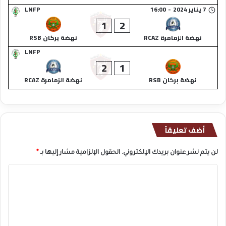
7 يناير 2024
-
16:00
LNFP
1
2
نهضة الزمامرة RCAZ
نهضة بركان RSB
LNFP
2
1
نهضة بركان RSB
نهضة الزمامرة RCAZ
أضف تعليقاً
لن يتم نشر عنوان بريدك الإلكتروني.
الحقول الإلزامية مشار إليها بـ
*
ا
ل
ت
ع