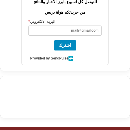
للتوصل كل أسبوع بأبرز الأخبار والنتائج
من جريدتكم هواة بريس
البريد الالكتروني
*
اشترك
Provided by SendPulse
agence de communication digitale au Maroc
services marketing
digital
stratégie SEO et optimisation web
actualité economique
btp Maroc
actualité btp maroc
maroc
آخر أخبار الرياضة
تحليل مباريات
كرة القدم
أخبار الهواة
نتائج مباريات الهواة
seo
buy iptv
iptv subscription
specialist
trend news
best iptv
agence marketing presse