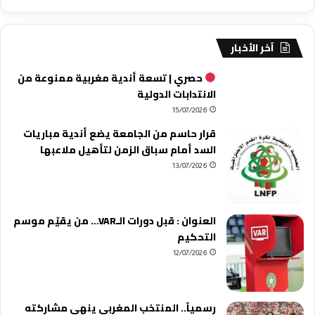
آخر الأخبار
حصري | تسعة أندية مغربية ممنوعة من
الانتدابات الدولية
15/07/2026
قرار حاسم من الجامعة يضع أندية مباريات
السد أمام سباق الزمن لتأهيل ملاعبها
13/07/2026
العنوان : قبل دورات الـVAR… من يقيّم موسم
التحكيم
12/07/2026
رسمياً.. المنتخب المغربي ينهي مشاركته