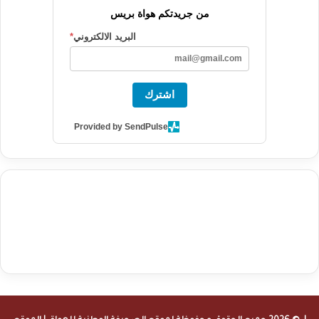
من جريدتكم هواة بريس
البريد الالكتروني
*
اشترك
Provided by SendPulse
agence de communication digitale au Maroc
services marketing
digital
stratégie SEO et optimisation web
actualité economique
btp Maroc
actualité btp maroc
maroc
آخر أخبار الرياضة
تحليل مباريات
كرة القدم
أخبار الهواة
نتائج مباريات الهواة
seo
buy iptv
iptv subscription
specialist
trend news
best iptv
agence marketing presse