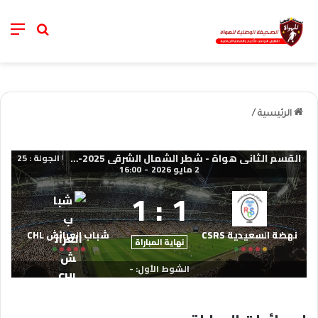
nu
خانة الب
الرئيسية
/
القسم الثاني هواة - شطر الشمال الشرقي 2025-2026
الجولة : 25
|
2 مايو 2026
-
16:00
1
:
1
نهضة السعيدية CSRS
شباب العرائش CHL
نهاية المباراة
الشوط الأول: -