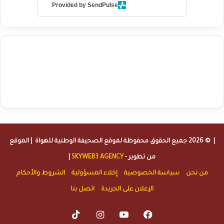
Provided by SendPulse
agence de communication digitale au Maroc
services marketing
digital
stratégie SEO et optimisation web
actualité economique
btp Maroc
actualité btp maroc
maroc
آخر أخبار الرياضة
تحليل مباريات
كرة القدم
أخبار الهواة
نتائج مباريات الهواة
seo
buy iptv
iptv subscription
specialist
trend news
best iptv
agence marketing presse
| © 2026 جميع الحقوق محفوظة لموقع
الصحيفة الوطنية للهواة
| الموقع
من تطوير -
SKYWEB3 AGENCY
|
من نحن
سياسة الخصوصية
إخلاء المسؤولية
الشروط والأحكام
الإعلان على الجريدة
اتصل بنا
TikTok
Instagram
YouTube
Facebook