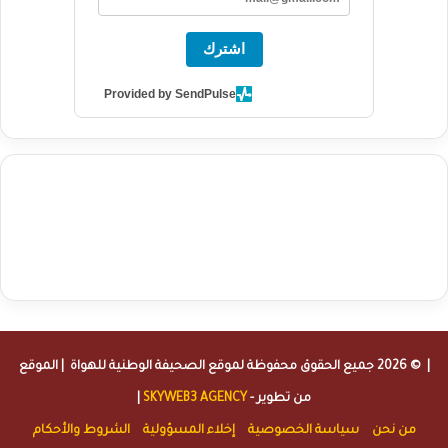
اشترك
Provided by SendPulse
agence de communication digitale au Maroc
services marketing
digital
stratégie SEO et optimisation web
actualité economique
btp Maroc
actualité btp maroc
maroc
آخر أخبار الرياضة
تحليل مباريات
كرة القدم
أخبار الهواة
نتائج مباريات الهواة
seo
buy iptv
iptv subscription
specialist
trend news
best iptv
agence marketing presse
| © 2026 جميع الحقوق محفوظة لموقع
الصحيفة الوطنية للهواة
| الموقع
من تطوير -
SKYWEB3 AGENCY
|
من نحن
سياسة الخصوصية
إخلاء المسؤولية
الشروط والأحكام