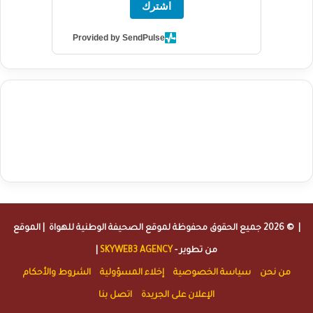
اشترك
Provided by SendPulse
agence de communication digitale au Maroc
services marketing
digital
stratégie SEO et optimisation web
actualité economique
btp Maroc
actualité btp maroc
maroc
آخر أخبار الرياضة
تحليل مباريات
كرة القدم
أخبار الهواة
نتائج مباريات الهواة
seo
buy iptv
iptv subscription
specialist
trend news
best iptv
agence marketing presse
| © 2026 جميع الحقوق محفوظة لموقع
الصحيفة الوطنية للهواة
| الموقع
من تطوير -
SKYWEB3 AGENCY
|
من نحن
سياسة الخصوصية
إخلاء المسؤولية
الشروط والأحكام
الإعلان على الجريدة
اتصل بنا