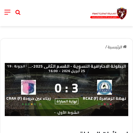
nu
خانة الب
الرئيسية
/
البطولة الاحترافية النسوية - القسم الثاني 2025-2026
الجولة : 19
|
25 أبريل 2026
-
16:00
0
:
3
نهضة الزمامرة (F) RCAZ
رجاء عين حرودة (F) CRAH
نهاية المباراة
الشوط الأول: -