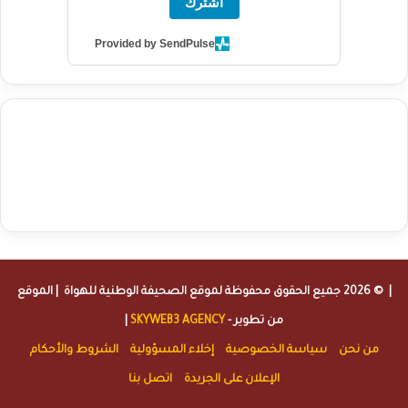
اشترك
Provided by SendPulse
agence de communication digitale au Maroc
services marketing
digital
stratégie SEO et optimisation web
actualité economique
btp Maroc
actualité btp maroc
maroc
آخر أخبار الرياضة
تحليل مباريات
كرة القدم
أخبار الهواة
نتائج مباريات الهواة
seo
buy iptv
iptv subscription
specialist
trend news
best iptv
agence marketing presse
| © 2026 جميع الحقوق محفوظة لموقع
الصحيفة الوطنية للهواة
| الموقع
من تطوير -
SKYWEB3 AGENCY
|
من نحن
سياسة الخصوصية
إخلاء المسؤولية
الشروط والأحكام
الإعلان على الجريدة
اتصل بنا