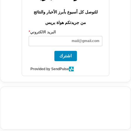
للتوصل كل أسبوع بأبرز الأخبار والنتائج
من جريدتكم هواة بريس
البريد الالكتروني
*
اشترك
Provided by SendPulse
agence de communication digitale au Maroc
services marketing
digital
stratégie SEO et optimisation web
actualité economique
btp Maroc
actualité btp maroc
maroc
آخر أخبار الرياضة
تحليل مباريات
كرة القدم
أخبار الهواة
نتائج مباريات الهواة
seo
buy iptv
iptv subscription
specialist
trend news
best iptv
agence marketing presse