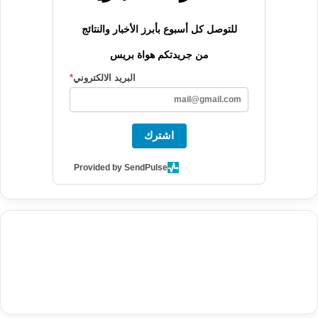
للتوصل كل أسبوع بأبرز الأخبار والنتائج
من جريدتكم هواة بريس
البريد الالكتروني
*
اشترك
Provided by SendPulse
agence de communication digitale au Maroc
services marketing
digital
stratégie SEO et optimisation web
actualité economique
btp Maroc
actualité btp maroc
maroc
آخر أخبار الرياضة
تحليل مباريات
كرة القدم
أخبار الهواة
نتائج مباريات الهواة
seo
buy iptv
iptv subscription
specialist
trend news
best iptv
agence marketing presse