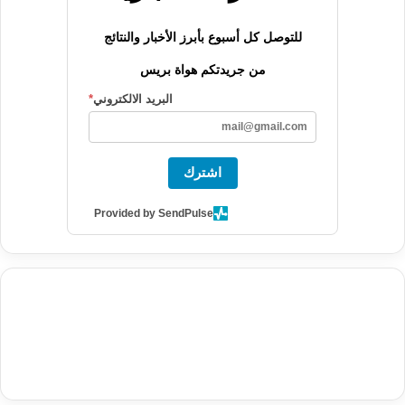
للتوصل كل أسبوع بأبرز الأخبار والنتائج
من جريدتكم هواة بريس
البريد الالكتروني
*
اشترك
Provided by SendPulse
agence de communication digitale au Maroc
services marketing
digital
stratégie SEO et optimisation web
actualité economique
btp Maroc
actualité btp maroc
maroc
آخر أخبار الرياضة
تحليل مباريات
كرة القدم
أخبار الهواة
نتائج مباريات الهواة
seo
buy iptv
iptv subscription
specialist
trend news
best iptv
agence marketing presse