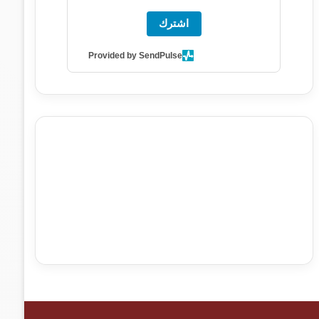
اشترك
Provided by SendPulse
agence de communication digitale au Maroc
services
marketing digital
stratégie SEO et optimisation web
actualité economique maroc
actualité btp maroc
btp
Maroc
آخر أخبار الرياضة
تحليل مباريات كرة القدم
أخبار الهواة
نتائج مباريات الهواة
seo
buy iptv
iptv subscription
specialist
trend news
best iptv
agence marketing
presse