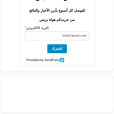
للتوصل كل أسبوع بأبرز الأخبار والنتائج
من جريدتكم هواة بريس
البريد الالكتروني
*
اشترك
Provided by SendPulse
agence de communication digitale au Maroc
services marketing
digital
stratégie SEO et optimisation web
actualité economique
btp Maroc
actualité btp maroc
maroc
آخر أخبار الرياضة
تحليل مباريات
كرة القدم
أخبار الهواة
نتائج مباريات الهواة
seo
buy iptv
iptv subscription
specialist
trend news
best iptv
agence marketing presse