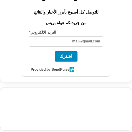
للتوصل كل أسبوع بأبرز الأخبار والنتائج
من جريدتكم هواة بريس
البريد الالكتروني
*
اشترك
Provided by SendPulse
agence de communication digitale au Maroc
services marketing
digital
stratégie SEO et optimisation web
actualité economique
btp Maroc
actualité btp maroc
maroc
آخر أخبار الرياضة
تحليل مباريات
كرة القدم
أخبار الهواة
نتائج مباريات الهواة
seo
buy iptv
iptv subscription
specialist
trend news
best iptv
agence marketing presse