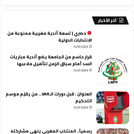
آخر الأخبار
حصري | تسعة أندية مغربية ممنوعة من
الانتدابات الدولية
15/07/2026
قرار حاسم من الجامعة يضع أندية مباريات
السد أمام سباق الزمن لتأهيل ملاعبها
13/07/2026
العنوان : قبل دورات الـVAR… من يقيّم موسم
التحكيم
12/07/2026
رسمياً.. المنتخب المغربي ينهي مشاركته