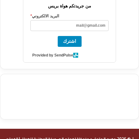
من جريدتكم هواة بريس
البريد الالكتروني
*
اشترك
Provided by SendPulse
agence de communication digitale au Maroc
services marketing
digital
stratégie SEO et optimisation web
actualité economique
btp Maroc
actualité btp maroc
maroc
آخر أخبار الرياضة
تحليل مباريات
كرة القدم
أخبار الهواة
نتائج مباريات الهواة
seo
buy iptv
iptv subscription
specialist
trend news
best iptv
agence marketing presse