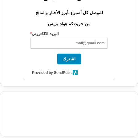
للتوصل كل أسبوع بأبرز الأخبار والنتائج
من جريدتكم هواة بريس
البريد الالكتروني
*
اشترك
Provided by SendPulse
agence de communication digitale au Maroc
services marketing
digital
stratégie SEO et optimisation web
actualité economique
btp Maroc
actualité btp maroc
maroc
آخر أخبار الرياضة
تحليل مباريات
كرة القدم
أخبار الهواة
نتائج مباريات الهواة
seo
buy iptv
iptv subscription
specialist
trend news
best iptv
agence marketing presse