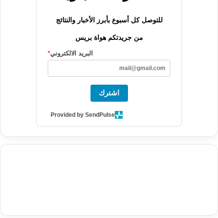
للتوصل كل أسبوع بأبرز الأخبار والنتائج
من جريدتكم هواة بريس
البريد الالكتروني
*
اشترك
Provided by SendPulse
agence de communication digitale au Maroc
services marketing
digital
stratégie SEO et optimisation web
actualité economique
btp Maroc
actualité btp maroc
maroc
آخر أخبار الرياضة
تحليل مباريات
كرة القدم
أخبار الهواة
نتائج مباريات الهواة
seo
buy iptv
iptv subscription
specialist
trend news
best iptv
agence marketing presse