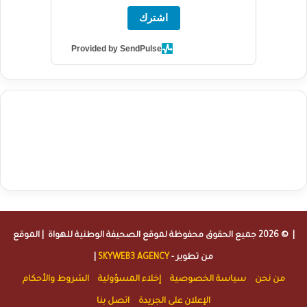
اشترك
Provided by SendPulse
agence de communication digitale au Maroc
services marketing
digital
stratégie SEO et optimisation web
actualité economique
btp Maroc
actualité btp maroc
maroc
آخر أخبار الرياضة
تحليل مباريات
كرة القدم
أخبار الهواة
نتائج مباريات الهواة
seo
buy iptv
iptv subscription
specialist
trend news
best iptv
agence marketing presse
| © 2026 جميع الحقوق محفوظة لموقع
الصحيفة الوطنية للهواة
| الموقع
من تطوير -
SKYWEB3 AGENCY
|
من نحن
سياسة الخصوصية
إخلاء المسؤولية
الشروط والأحكام
الإعلان على الجريدة
اتصل بنا