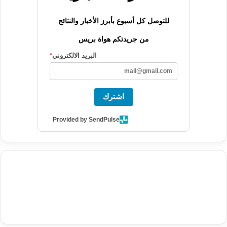
للتوصل كل أسبوع بأبرز الأخبار والنتائج
من جريدتكم هواة بريس
البريد الالكتروني
*
اشترك
Provided by SendPulse
agence de communication digitale au Maroc
services marketing
digital
stratégie SEO et optimisation web
actualité economique
btp Maroc
actualité btp maroc
maroc
آخر أخبار الرياضة
تحليل مباريات
كرة القدم
أخبار الهواة
نتائج مباريات الهواة
seo
buy iptv
iptv subscription
specialist
trend news
best iptv
agence marketing presse