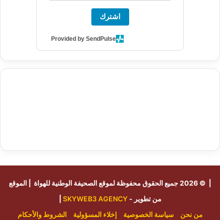
اشترك
Provided by SendPulse
agence de communication digitale au Maroc
services
marketing digital
stratégie SEO et optimisation web
actualité
btp Maroc
actualité btp maroc
economique maroc
آخر أخبار
الرياضة
تحليل مباريات كرة القدم
أخبار الهواة
نتائج مباريات الهواة
iptv
subscription
buy iptv
seo specialist
trend news
best iptv
agence marketing presse
| © 2026 جميع الحقوق محفوظة لموقع
الصحيفة الوطنية للهواة
| الموقع
من تطوير -
SKYWEB3 AGENCY
|
من نحن
سياسة الخصوصية
إخلاء المسؤولية
الشروط والأحكام