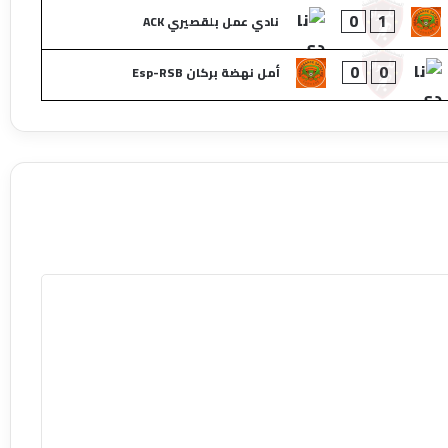
0
1
نادي عمل بلقصيري ACK
0
0
أمل نهضة بركان Esp-RSB