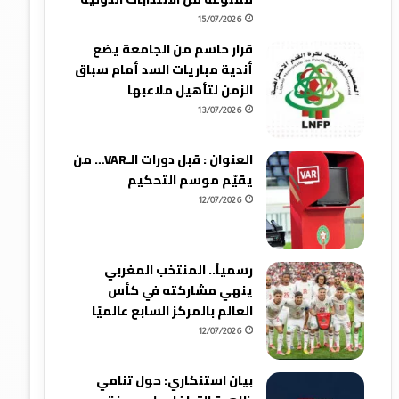
15/07/2026
قرار حاسم من الجامعة يضع
أندية مباريات السد أمام سباق
الزمن لتأهيل ملاعبها
13/07/2026
العنوان : قبل دورات الـVAR… من
يقيّم موسم التحكيم
12/07/2026
رسمياً.. المنتخب المغربي
ينهي مشاركته في كأس
العالم بالمركز السابع عالميًا
12/07/2026
بيان استنكاري: حول تنامي