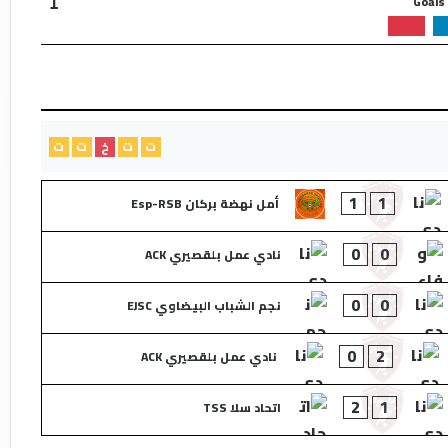
Goals
1
ت
ت
خ
ت
ت
1
1
أمل نهضة بركان Esp-RSB
0
0
نادي عمل بلقصيري ACK
0
0
نجم الشباب البيضاوي EJSC
0
2
نادي عمل بلقصيري ACK
2
1
اتحاد سلا TSS