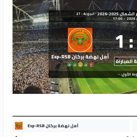
 2025-2026
الجولة : 27
|
17:00
-
1
:
أمل نهضة بركان Esp-RSB
 المباراة
خ
ف
ت
ف
ف
ط الأول: -
أمل نهضة بركان Esp-RSB