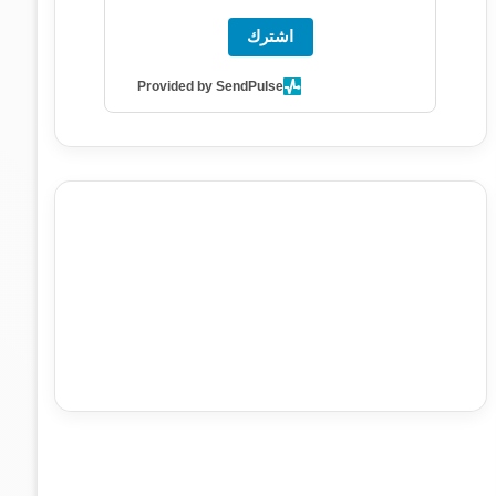
اشترك
Provided by SendPulse
agence de communication digitale au Maroc
services
marketing digital
stratégie SEO et optimisation web
actualité economique maroc
actualité btp maroc
btp
Maroc
آخر أخبار الرياضة
تحليل مباريات كرة القدم
أخبار الهواة
نتائج مباريات الهواة
seo
buy iptv
iptv subscription
specialist
trend news
best iptv
agence marketing
presse