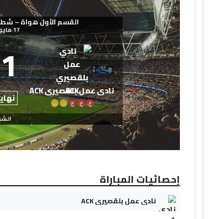
القسم الأول هواة – شطر الشمال
17 مايو 2026
1
نادي عمل بلقصيري ACK
نهاية
خ
خ
خ
ت
ت
الشو
إحصائيات المباراة
نادي عمل بلقصيري ACK