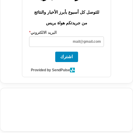
للتوصل كل أسبوع بأبرز الأخبار والنتائج
من جريدتكم هواة بريس
البريد الالكتروني
*
اشترك
Provided by SendPulse
agence de communication digitale au Maroc
services marketing
digital
stratégie SEO et optimisation web
actualité economique
btp Maroc
actualité btp maroc
maroc
آخر أخبار الرياضة
تحليل مباريات
كرة القدم
أخبار الهواة
نتائج مباريات الهواة
seo
buy iptv
iptv subscription
specialist
trend news
best iptv
agence marketing presse