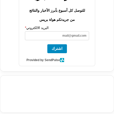
للتوصل كل أسبوع بأبرز الأخبار والنتائج
من جريدتكم هواة بريس
البريد الالكتروني
*
اشترك
Provided by SendPulse
agence de communication digitale au Maroc
services marketing
digital
stratégie SEO et optimisation web
actualité economique
btp Maroc
actualité btp maroc
maroc
آخر أخبار الرياضة
تحليل مباريات
كرة القدم
أخبار الهواة
نتائج مباريات الهواة
seo
buy iptv
iptv subscription
specialist
trend news
best iptv
agence marketing presse