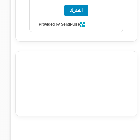
اشترك
Provided by SendPulse
agence de communication digitale au Maroc
services
marketing digital
stratégie SEO et optimisation web
actualité economique maroc
actualité btp maroc
btp
Maroc
آخر أخبار الرياضة
تحليل مباريات كرة القدم
أخبار الهواة
نتائج مباريات الهواة
seo
buy iptv
iptv subscription
specialist
trend news
best iptv
agence marketing
presse