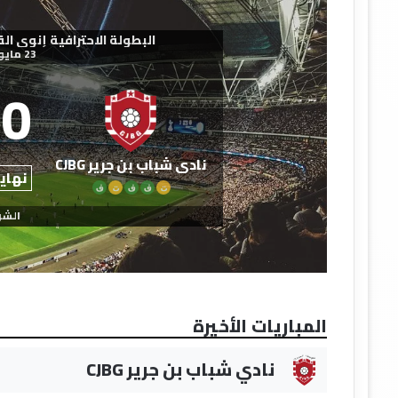
البطولة الاحترافية إنوي القسم الث
23 مايو 2026
0
نادي شباب بن جرير CJBG
نهاية
ت
ف
ف
ت
ف
الشو
المباريات الأخيرة
نادي شباب بن جرير CJBG