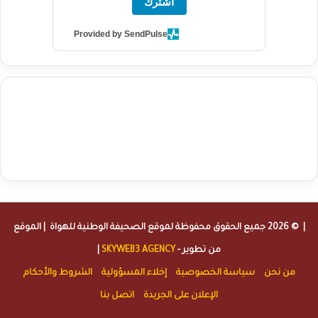
اشترك
Provided by SendPulse
agence de communication digitale au Maroc
services marketing
digital
stratégie SEO et optimisation web
actualité economique
btp Maroc
actualité btp maroc
maroc
آخر أخبار الرياضة
تحليل مباريات
كرة القدم
أخبار الهواة
نتائج مباريات الهواة
seo
buy iptv
iptv subscription
specialist
trend news
best iptv
agence marketing presse
| © 2026 جميع الحقوق محفوظة لموقع
الصحيفة الوطنية للهواة
| الموقع
من تطوير -
SKYWEB3 AGENCY
|
من نحن
سياسة الخصوصية
إخلاء المسؤولية
الشروط والأحكام
الإعلان على الجريدة
اتصل بنا