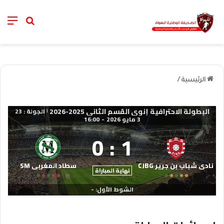
nu
خانة الب
الرئيسية
/
البطولة الاحترافية إنوي القسم الثاني 2025-2026
الجولة : 23
|
3 مايو 2026
-
16:00
0
:
1
نادي شباب بن جرير CJBG
سطاد المغربي SM
نهاية المباراة
الشوط الأول: -