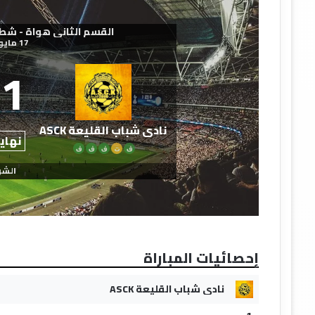
القسم الثاني هواة - شطر الجنو
17 مايو 2026
1
نادي شباب القليعة ASCK
نهاية
ف
ت
ف
ف
ف
الشو
إحصائيات المباراة
نادي شباب القليعة ASCK