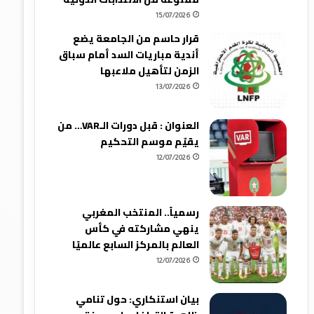
15/07/2026
قرار حاسم من الجامعة يضع
أندية مباريات السد أمام سباق
الزمن لتأهيل ملاعبها
13/07/2026
العنوان : قبل دورات الـVAR… من
يقيّم موسم التحكيم
12/07/2026
رسمياً.. المنتخب المغربي
ينهي مشاركته في كأس
العالم بالمركز السابع عالميًا
12/07/2026
بيان استنكاري: حول تنامي