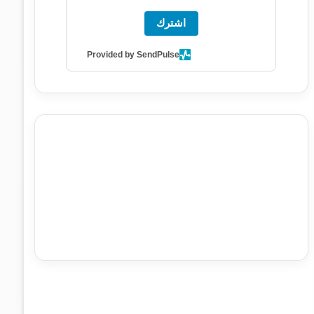
اشترك
Provided by SendPulse
agence de communication digitale au Maroc
services
marketing digital
stratégie SEO et optimisation web
actualité economique maroc
actualité btp maroc
btp
Maroc
آخر أخبار الرياضة
تحليل مباريات كرة القدم
أخبار الهواة
نتائج مباريات الهواة
seo
buy iptv
iptv subscription
specialist
trend news
best iptv
agence marketing
presse