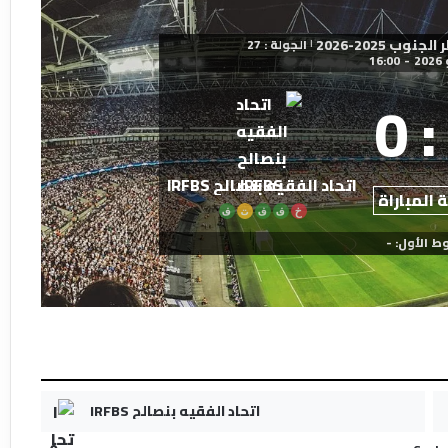
ب 2025-2026
الجولة : 27
|
16:00
-
0
:
اتحاد الفقيه بنصالح IRFBS
 المباراة
خ
ف
ف
ت
ف
ط الأول: -
اتحاد الفقيه بنصالح IRFBS