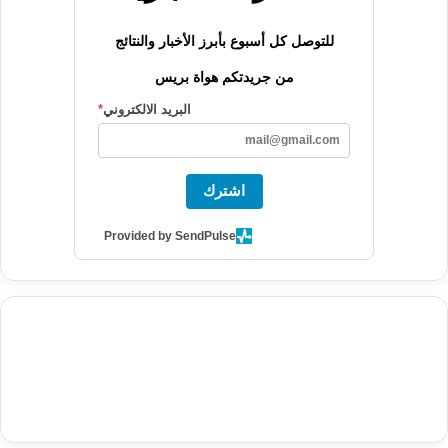
للتوصل كل أسبوع بأبرز الأخبار والنتائج
من جريدتكم هواة بريس
البريد الالكتروني
*
اشترك
Provided by SendPulse
agence de communication digitale au Maroc
services marketing
digital
stratégie SEO et optimisation web
actualité economique
btp Maroc
actualité btp maroc
maroc
آخر أخبار الرياضة
تحليل مباريات
كرة القدم
أخبار الهواة
نتائج مباريات الهواة
seo
buy iptv
iptv subscription
specialist
trend news
best iptv
agence marketing presse