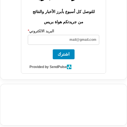
للتوصل كل أسبوع بأبرز الأخبار والنتائج
من جريدتكم هواة بريس
البريد الالكتروني
*
اشترك
Provided by SendPulse
agence de communication digitale au Maroc
services marketing
digital
stratégie SEO et optimisation web
actualité economique
btp Maroc
actualité btp maroc
maroc
آخر أخبار الرياضة
تحليل مباريات
كرة القدم
أخبار الهواة
نتائج مباريات الهواة
seo
buy iptv
iptv subscription
specialist
trend news
best iptv
agence marketing presse