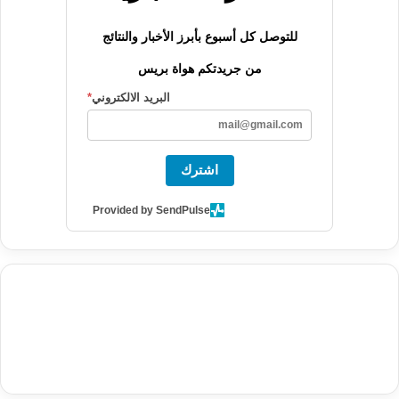
للتوصل كل أسبوع بأبرز الأخبار والنتائج
من جريدتكم هواة بريس
البريد الالكتروني
*
اشترك
Provided by SendPulse
agence de communication digitale au Maroc
services marketing
digital
stratégie SEO et optimisation web
actualité economique
btp Maroc
actualité btp maroc
maroc
آخر أخبار الرياضة
تحليل مباريات
كرة القدم
أخبار الهواة
نتائج مباريات الهواة
seo
buy iptv
iptv subscription
specialist
trend news
best iptv
agence marketing presse