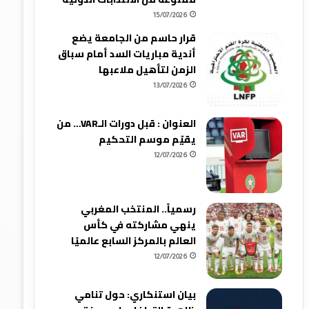
15/07/2026
قرار حاسم من الجامعة يضع
أندية مباريات السد أمام سباق
الزمن لتأهيل ملاعبها
13/07/2026
العنوان : قبل دورات الـVAR… من
يقيّم موسم التحكيم
12/07/2026
رسمياً.. المنتخب المغربي
ينهي مشاركته في كأس
العالم بالمركز السابع عالميًا
12/07/2026
بيان استنكاري: حول تنامي