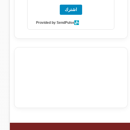
اشترك
Provided by SendPulse
agence de communication digitale au Maroc
services
marketing digital
stratégie SEO et optimisation web
actualité economique maroc
actualité btp maroc
btp
Maroc
آخر أخبار الرياضة
تحليل مباريات كرة القدم
أخبار الهواة
نتائج مباريات الهواة
seo
buy iptv
iptv subscription
specialist
trend news
best iptv
agence marketing
presse