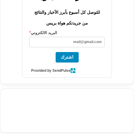
للتوصل كل أسبوع بأبرز الأخبار والنتائج
من جريدتكم هواة بريس
البريد الالكتروني
*
اشترك
Provided by SendPulse
agence de communication digitale au Maroc
services marketing
digital
stratégie SEO et optimisation web
actualité economique
btp Maroc
actualité btp maroc
maroc
آخر أخبار الرياضة
تحليل مباريات
كرة القدم
أخبار الهواة
نتائج مباريات الهواة
seo
buy iptv
iptv subscription
specialist
trend news
best iptv
agence marketing presse