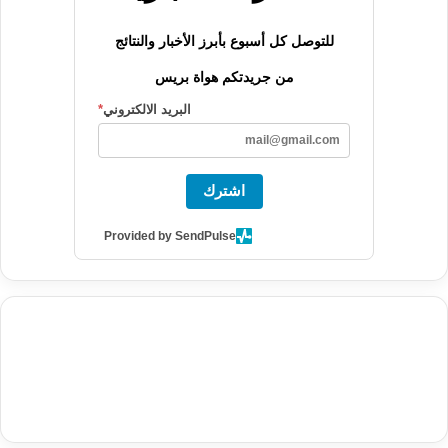
للتوصل كل أسبوع بأبرز الأخبار والنتائج
من جريدتكم هواة بريس
البريد الالكتروني
*
اشترك
Provided by SendPulse
agence de communication digitale au Maroc
services marketing
digital
stratégie SEO et optimisation web
actualité economique
btp Maroc
actualité btp maroc
maroc
آخر أخبار الرياضة
تحليل مباريات
كرة القدم
أخبار الهواة
نتائج مباريات الهواة
seo
buy iptv
iptv subscription
specialist
trend news
best iptv
agence marketing presse