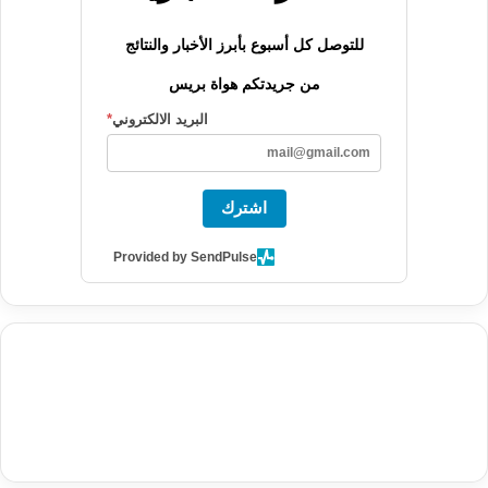
للتوصل كل أسبوع بأبرز الأخبار والنتائج
من جريدتكم هواة بريس
البريد الالكتروني
*
اشترك
Provided by SendPulse
agence de communication digitale au Maroc
services marketing
digital
stratégie SEO et optimisation web
actualité economique
btp Maroc
actualité btp maroc
maroc
آخر أخبار الرياضة
تحليل مباريات
كرة القدم
أخبار الهواة
نتائج مباريات الهواة
seo
buy iptv
iptv subscription
specialist
trend news
best iptv
agence marketing presse