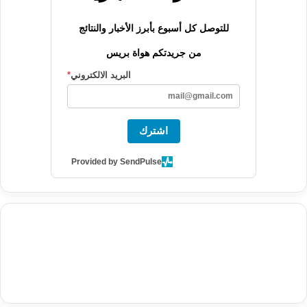
للتوصل كل أسبوع بأبرز الأخبار والنتائج
من جريدتكم هواة بريس
البريد الالكتروني
*
اشترك
Provided by SendPulse
agence de communication digitale au Maroc
services marketing
digital
stratégie SEO et optimisation web
actualité economique
btp Maroc
actualité btp maroc
maroc
آخر أخبار الرياضة
تحليل مباريات
كرة القدم
أخبار الهواة
نتائج مباريات الهواة
seo
buy iptv
iptv subscription
specialist
trend news
best iptv
agence marketing presse