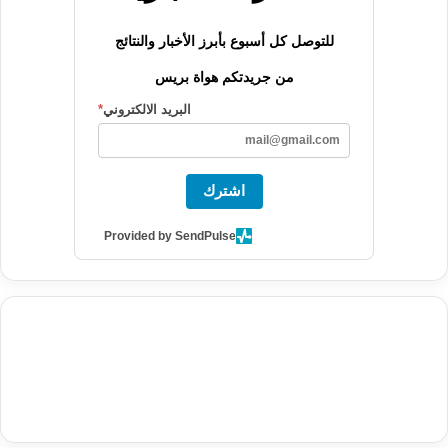
للتوصل كل أسبوع بأبرز الأخبار والنتائج
من جريدتكم هواة بريس
البريد الالكتروني
*
اشترك
Provided by SendPulse
agence de communication digitale au Maroc
services marketing
digital
stratégie SEO et optimisation web
actualité economique
btp Maroc
actualité btp maroc
maroc
آخر أخبار الرياضة
تحليل مباريات
كرة القدم
أخبار الهواة
نتائج مباريات الهواة
seo
buy iptv
iptv subscription
specialist
trend news
best iptv
agence marketing presse