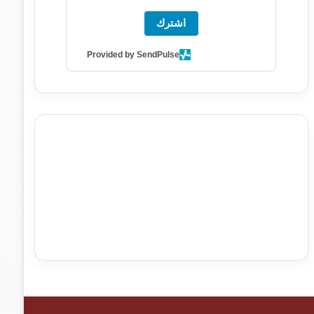
اشترك
Provided by SendPulse
agence de communication digitale au Maroc
services
marketing digital
stratégie SEO et optimisation web
actualité economique maroc
actualité btp maroc
btp
Maroc
آخر أخبار الرياضة
تحليل مباريات كرة القدم
أخبار الهواة
نتائج مباريات الهواة
seo
buy iptv
iptv subscription
specialist
trend news
best iptv
agence marketing
presse