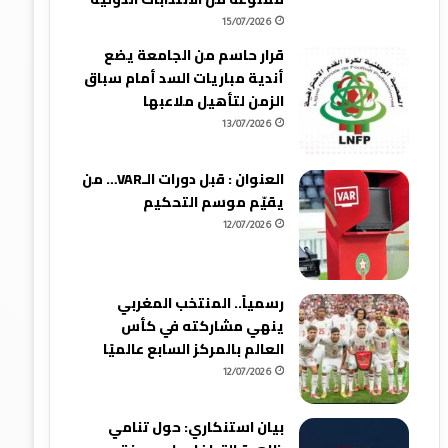
15/07/2026
قرار حاسم من الجامعة يضع
أندية مباريات السد أمام سباق
الزمن لتأهيل ملاعبها
13/07/2026
العنوان : قبل دورات الـVAR… من
يقيّم موسم التحكيم
12/07/2026
رسمياً.. المنتخب المغربي
ينهي مشاركته في كأس
العالم بالمركز السابع عالميًا
12/07/2026
بيان استنكاري: حول تنامي