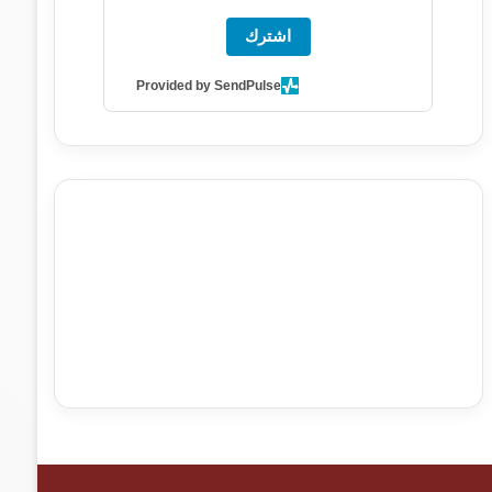
اشترك
Provided by SendPulse
agence de communication digitale au Maroc
services
marketing digital
stratégie SEO et optimisation web
actualité economique maroc
actualité btp maroc
btp
Maroc
آخر أخبار الرياضة
تحليل مباريات كرة القدم
أخبار الهواة
نتائج مباريات الهواة
seo
buy iptv
iptv subscription
specialist
trend news
best iptv
agence marketing
presse