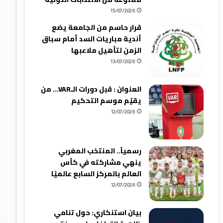
15/07/2026
قرار حاسم من الجامعة يضع
أندية مباريات السد أمام سباق
الزمن لتأهيل ملاعبها
13/07/2026
العنوان : قبل دورات الـVAR… من
يقيّم موسم التحكيم
12/07/2026
رسمياً.. المنتخب المغربي
ينهي مشاركته في كأس
العالم بالمركز السابع عالميًا
12/07/2026
بيان استنكاري: حول تنامي