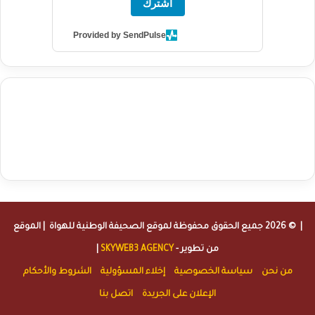
اشترك
Provided by SendPulse
agence de communication digitale au Maroc
services marketing
digital
stratégie SEO et optimisation web
actualité economique
btp Maroc
actualité btp maroc
maroc
آخر أخبار الرياضة
تحليل مباريات
كرة القدم
أخبار الهواة
نتائج مباريات الهواة
seo
buy iptv
iptv subscription
specialist
trend news
best iptv
agence marketing presse
| © 2026 جميع الحقوق محفوظة لموقع
الصحيفة الوطنية للهواة
| الموقع
من تطوير -
SKYWEB3 AGENCY
|
من نحن
سياسة الخصوصية
إخلاء المسؤولية
الشروط والأحكام
الإعلان على الجريدة
اتصل بنا