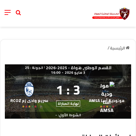
nu
خانة الب
الرئيسية
/
القسم الوطني هواة - 2025-2026
الجولة : 25
|
3 مايو 2026
-
16:00
1
:
3
مولودية آسا AMSA
سريع وادي زم RCOZ
نهاية المباراة
الشوط الأول: -