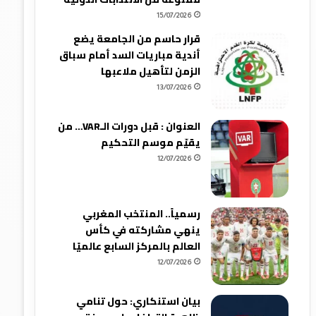
15/07/2026
قرار حاسم من الجامعة يضع
أندية مباريات السد أمام سباق
الزمن لتأهيل ملاعبها
13/07/2026
العنوان : قبل دورات الـVAR… من
يقيّم موسم التحكيم
12/07/2026
رسمياً.. المنتخب المغربي
ينهي مشاركته في كأس
العالم بالمركز السابع عالميًا
12/07/2026
بيان استنكاري: حول تنامي