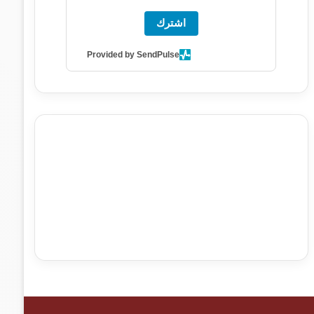
اشترك
Provided by SendPulse
agence de communication digitale au Maroc
services
marketing digital
stratégie SEO et optimisation web
actualité economique maroc
actualité btp maroc
btp
Maroc
آخر أخبار الرياضة
تحليل مباريات كرة القدم
أخبار الهواة
نتائج مباريات الهواة
seo
buy iptv
iptv subscription
specialist
trend news
best iptv
agence marketing
presse