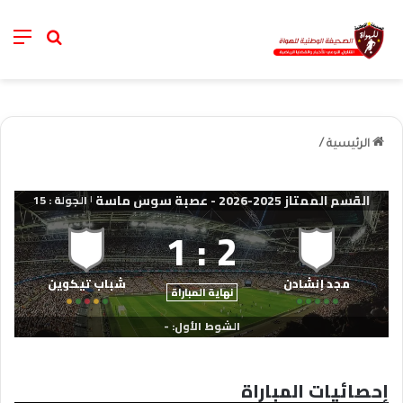
nu
خانة الب
الرئيسية
/
القسم الممتاز 2025-2026 - عصبة سوس ماسة
الجولة : 15
|
1
:
2
مجد إنشادن​
شباب تيكوين​
نهاية المباراة
الشوط الأول: -
إحصائيات المباراة