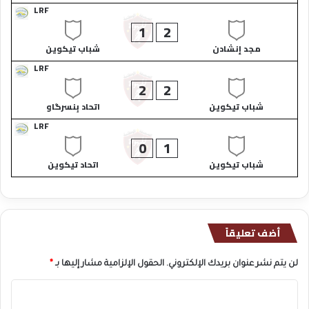
LRF
1
2
مجد إنشادن​
شباب تيكوين​
LRF
2
2
شباب تيكوين​
اتحاد بِنسرگاو​
LRF
0
1
شباب تيكوين​
اتحاد تيكوين​
أضف تعليقاً
لن يتم نشر عنوان بريدك الإلكتروني.
الحقول الإلزامية مشار إليها بـ
*
ا