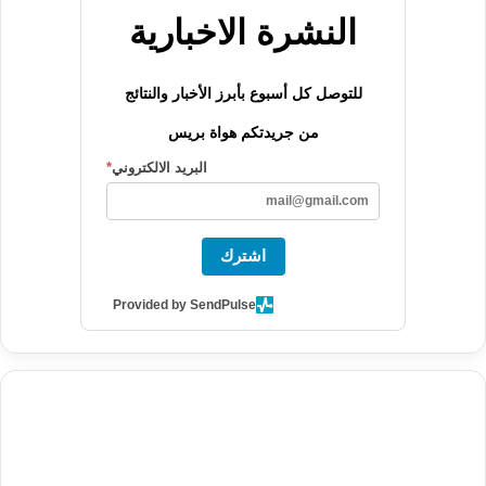
النشرة الاخبارية
للتوصل كل أسبوع بأبرز الأخبار والنتائج
من جريدتكم هواة بريس
البريد الالكتروني
*
اشترك
Provided by SendPulse
agence de communication digitale au Maroc
services marketing
digital
stratégie SEO et optimisation web
actualité economique
btp Maroc
actualité btp maroc
maroc
آخر أخبار الرياضة
تحليل مباريات
كرة القدم
أخبار الهواة
نتائج مباريات الهواة
seo
buy iptv
iptv subscription