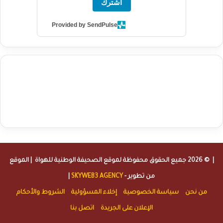
اشترك
Provided by SendPulse
agence de communication digitale au Maroc
services marketing
digital
stratégie SEO et optimisation web
actualité economique
btp Maroc
actualité btp maroc
maroc
آخر أخبار الرياضة
تحليل مباريات
كرة القدم
أخبار الهواة
نتائج مباريات الهواة
seo
buy iptv
iptv subscription
specialist
trend news
best iptv
agence marketing presse
| © 2026 جميع الحقوق محفوظة لموقع
الصحيفة الوطنية للهواة
| الموقع
من تطوير -
SKYWEB3 AGENCY
|
من نحن
سياسة الخصوصية
إخلاء المسؤولية
الشروط والأحكام
الإعلان على الجريدة
اتصل بنا