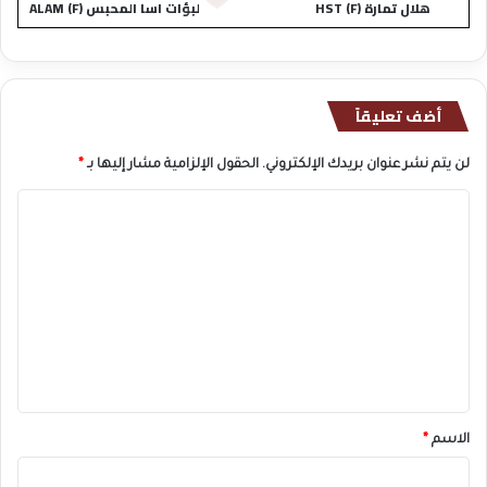
هلال تمارة (F) HST
لبؤات اسا المحبس (F) ALAM
أضف تعليقاً
لن يتم نشر عنوان بريدك الإلكتروني.
الحقول الإلزامية مشار إليها بـ
*
ا
ل
ت
ع
ل
ي
ق
*
الاسم
*