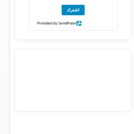
اشترك
Provided by SendPulse
agence de communication digitale au Maroc
services
marketing digital
stratégie SEO et optimisation web
actualité economique maroc
actualité btp maroc
btp
Maroc
آخر أخبار الرياضة
تحليل مباريات كرة القدم
أخبار الهواة
نتائج مباريات الهواة
seo
buy iptv
iptv subscription
specialist
trend news
best iptv
agence marketing
presse