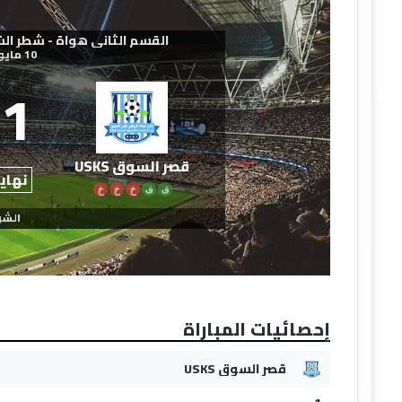
القسم الثاني هواة - شطر الشمال ال
10 مايو 2026
1
قصر السوق USKS
نهاية
ف
ف
خ
خ
خ
الشو
إحصائيات المباراة
قصر السوق USKS