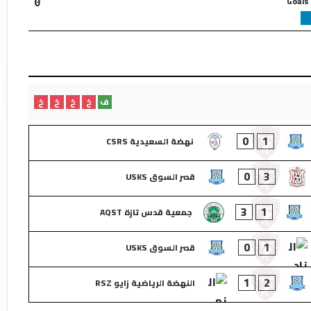
Goals
0
ف
خ
خ
خ
خ
0
1
نهضة السعيدية CSRS
0
3
قصر السوق USKS
3
1
جمعية قدس تازة AQST
0
1
قصر السوق USKS
1
2
النهضة الرياضية زايو RSZ