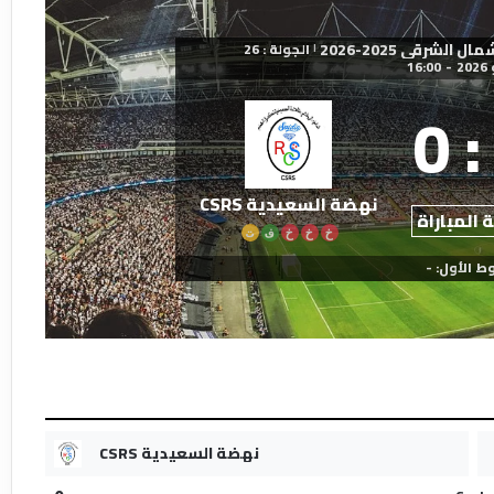
شرقي 2025-2026
الجولة : 26
|
16:00
-
0
:
نهضة السعيدية CSRS
 المباراة
خ
خ
خ
ف
ت
ط الأول: -
نهضة السعيدية CSRS