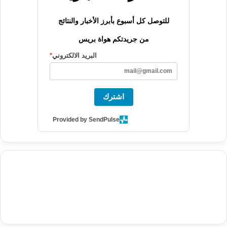
للتوصل كل أسبوع بأبرز الأخبار والنتائج
من جريدتكم هواة بريس
البريد الالكتروني
*
اشترك
Provided by SendPulse
agence de communication digitale au Maroc
services marketing
digital
stratégie SEO et optimisation web
actualité economique
btp Maroc
actualité btp maroc
maroc
آخر أخبار الرياضة
تحليل مباريات
كرة القدم
أخبار الهواة
نتائج مباريات الهواة
seo
buy iptv
iptv subscription
specialist
trend news
best iptv
agence marketing presse