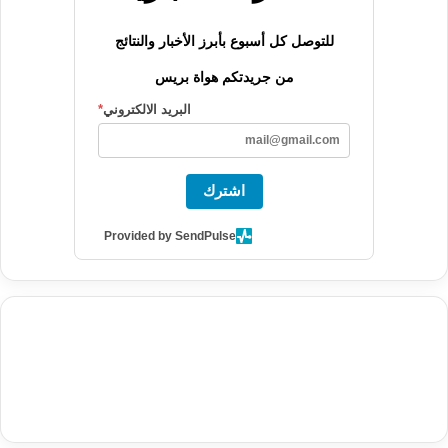
للتوصل كل أسبوع بأبرز الأخبار والنتائج
من جريدتكم هواة بريس
البريد الالكتروني
*
اشترك
Provided by SendPulse
agence de communication digitale au Maroc
services marketing
digital
stratégie SEO et optimisation web
actualité economique
btp Maroc
actualité btp maroc
maroc
آخر أخبار الرياضة
تحليل مباريات
كرة القدم
أخبار الهواة
نتائج مباريات الهواة
seo
buy iptv
iptv subscription
specialist
trend news
best iptv
agence marketing presse