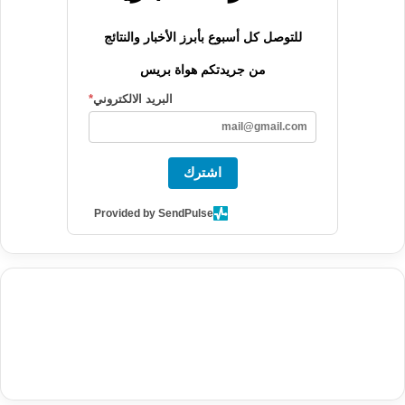
للتوصل كل أسبوع بأبرز الأخبار والنتائج
من جريدتكم هواة بريس
البريد الالكتروني
*
اشترك
Provided by SendPulse
agence de communication digitale au Maroc
services marketing
digital
stratégie SEO et optimisation web
actualité economique
btp Maroc
actualité btp maroc
maroc
آخر أخبار الرياضة
تحليل مباريات
كرة القدم
أخبار الهواة
نتائج مباريات الهواة
seo
buy iptv
iptv subscription
specialist
trend news
best iptv
agence marketing presse