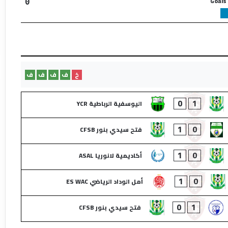
Goals
0
خ
ف
ف
ف
ف
0
1
اليوسفية الرباطية YCR
1
0
فتح سيدي بنور CFSB
1
0
أكاديمية لانوريا ASAL
1
0
أمل الوداد الرياضي ES WAC
0
1
فتح سيدي بنور CFSB