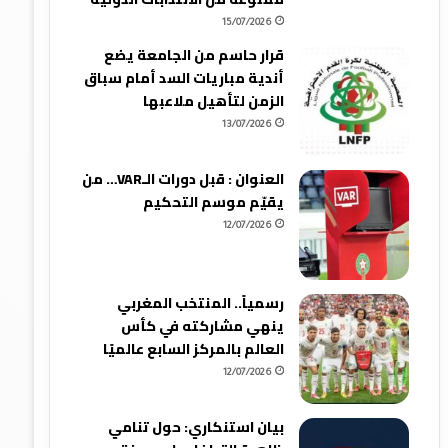
15/07/2026
قرار حاسم من الجامعة يضع
أندية مباريات السد أمام سباق
الزمن لتأهيل ملاعبها
13/07/2026
العنوان : قبل دورات الـVAR… من
يقيّم موسم التحكيم
12/07/2026
رسمياً.. المنتخب المغربي
ينهي مشاركته في كأس
العالم بالمركز السابع عالميًا
12/07/2026
بيان استنكاري: حول تنامي