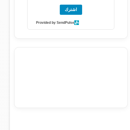
اشترك
Provided by SendPulse
agence de communication digitale au Maroc
services
marketing digital
stratégie SEO et optimisation web
actualité economique maroc
actualité btp maroc
btp
Maroc
آخر أخبار الرياضة
تحليل مباريات كرة القدم
أخبار الهواة
نتائج مباريات الهواة
seo
buy iptv
iptv subscription
specialist
trend news
best iptv
agence marketing
presse