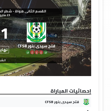
القسم الثاني هواة - شطر الشمال ال
23 مايو 2026
1
فتح سيدي بنور CFSB
نهاية
ف
خ
خ
خ
ف
الشو
إحصائيات المباراة
فتح سيدي بنور CFSB