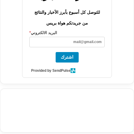
للتوصل كل أسبوع بأبرز الأخبار والنتائج
من جريدتكم هواة بريس
البريد الالكتروني
*
اشترك
Provided by SendPulse
agence de communication digitale au Maroc
services marketing
digital
stratégie SEO et optimisation web
actualité economique
btp Maroc
actualité btp maroc
maroc
آخر أخبار الرياضة
تحليل مباريات
كرة القدم
أخبار الهواة
نتائج مباريات الهواة
seo
buy iptv
iptv subscription
specialist
trend news
best iptv
agence marketing presse