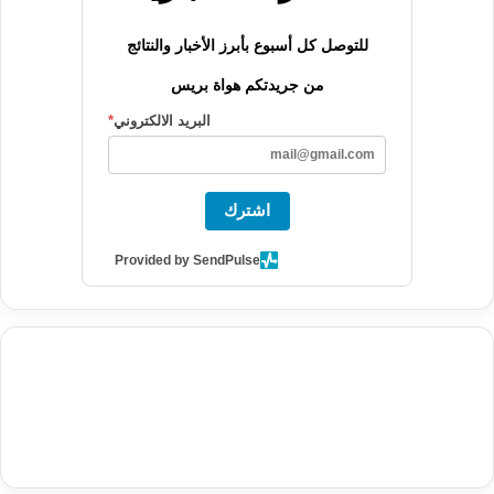
للتوصل كل أسبوع بأبرز الأخبار والنتائج
من جريدتكم هواة بريس
البريد الالكتروني
*
اشترك
Provided by SendPulse
agence de communication digitale au Maroc
services marketing
digital
stratégie SEO et optimisation web
actualité economique
btp Maroc
actualité btp maroc
maroc
آخر أخبار الرياضة
تحليل مباريات
كرة القدم
أخبار الهواة
نتائج مباريات الهواة
seo
buy iptv
iptv subscription
specialist
trend news
best iptv
agence marketing presse