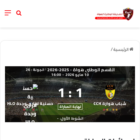
nu
خانة الب
الرئيسية
/
القسم الوطني هواة - 2025-2026
الجولة : 26
|
10 مايو 2026
-
16:00
1
:
1
شباب هوارة CCH
حسنية لازاري وجدة HLO
نهاية المباراة
الشوط الأول: -