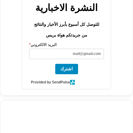
النشرة الاخبارية
للتوصل كل أسبوع بأبرز الأخبار والنتائج
من جريدتكم هواة بريس
البريد الالكتروني
*
اشترك
Provided by SendPulse
agence de communication digitale au Maroc
services marketing
digital
stratégie SEO et optimisation web
actualité economique
btp Maroc
actualité btp maroc
maroc
آخر أخبار الرياضة
تحليل مباريات
كرة القدم
أخبار الهواة
نتائج مباريات الهواة
seo
buy iptv
iptv subscription