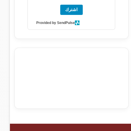
اشترك
Provided by SendPulse
agence de communication digitale au Maroc
services
marketing digital
stratégie SEO et optimisation web
actualité economique maroc
actualité btp maroc
btp
Maroc
آخر أخبار الرياضة
تحليل مباريات كرة القدم
أخبار الهواة
نتائج مباريات الهواة
seo
buy iptv
iptv subscription
specialist
trend news
best iptv
agence marketing
presse